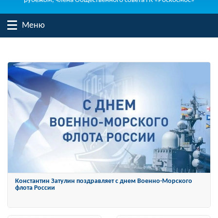
рубежом, члена Общественного совета ГК «Роскосмос»
Меню
Константин Затулин награжден Орденом «За заслуги перед
Отечеством» IV степени