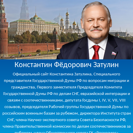
Константин Фёдорович Затулин
Официальный сайт Константина Затулина, Специального
представителя Государственной Думы РФ по вопросам миграции и
гражданства, Первого заместителя Председателя Комитета
Государственной Думы РФ по делам СНГ, евразийской интеграции и
связям с соотечественниками, депутата Госдумы I, IV, V, VII, VIII
созывов, председателя Рабочей группы Государственной Думы по
российским военным базам за рубежом, директора Института стран
СНГ, члена Научно-экспертного совета Совета Безопасности РФ,
члена Правительственной комиссии по делам соотечественников за