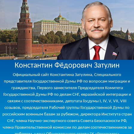
Константин Фёдорович Затулин
Официальный сайт Константина Затулина, Специального
представителя Государственной Думы РФ по вопросам миграции и
гражданства, Первого заместителя Председателя Комитета
Государственной Думы РФ по делам СНГ, евразийской интеграции и
связям с соотечественниками, депутата Госдумы I, IV, V, VII, VIII
созывов, председателя Рабочей группы Государственной Думы по
российским военным базам за рубежом, директора Института стран
СНГ, члена Научно-экспертного совета Совета Безопасности РФ,
члена Правительственной комиссии по делам соотечественников за