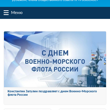
рубежом, члена Общественного совета ГК «Роскосмос»
Меню
Константин Затулин награжден Орденом «За заслуги перед
Отечеством» IV степени