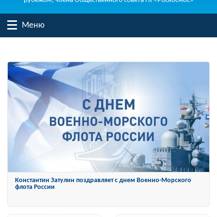
рубежом, члена Общественного совета ГК «Роскосмос»
Меню
Константин Затулин награжден Орденом «За заслуги перед
Отечеством» IV степени