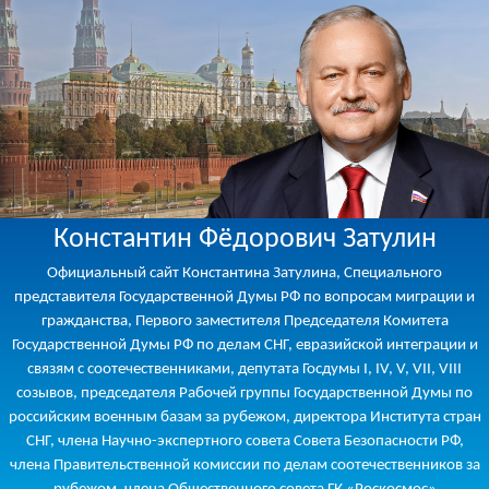
Константин Фёдорович Затулин
Официальный сайт Константина Затулина, Специального
представителя Государственной Думы РФ по вопросам миграции и
гражданства, Первого заместителя Председателя Комитета
Государственной Думы РФ по делам СНГ, евразийской интеграции и
связям с соотечественниками, депутата Госдумы I, IV, V, VII, VIII
созывов, председателя Рабочей группы Государственной Думы по
российским военным базам за рубежом, директора Института стран
СНГ, члена Научно-экспертного совета Совета Безопасности РФ,
члена Правительственной комиссии по делам соотечественников за