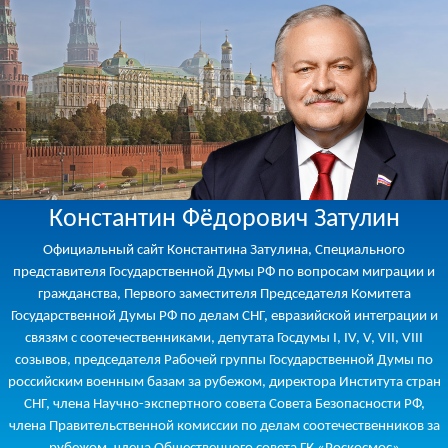
Константин Фёдорович Затулин
Официальный сайт Константина Затулина, Специального
представителя Государственной Думы РФ по вопросам миграции и
гражданства, Первого заместителя Председателя Комитета
Государственной Думы РФ по делам СНГ, евразийской интеграции и
связям с соотечественниками, депутата Госдумы I, IV, V, VII, VIII
созывов, председателя Рабочей группы Государственной Думы по
российским военным базам за рубежом, директора Института стран
СНГ, члена Научно-экспертного совета Совета Безопасности РФ,
члена Правительственной комиссии по делам соотечественников за