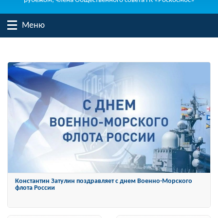
рубежом, члена Общественного совета ГК «Роскосмос»
Меню
Константин Затулин награжден Орденом «За заслуги перед
Отечеством» IV степени