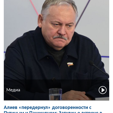
Медиа
Алиев «передернул» договоренности с