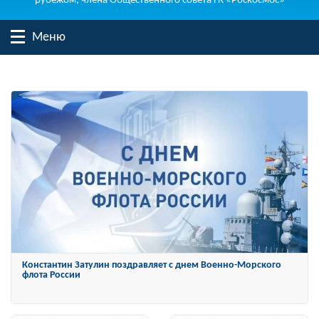
рубежом, члена Общественного совета ГК «Роскосмос»
Меню
Константин Затулин награжден Орденом «За заслуги перед
Отечеством» IV степени