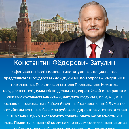
Константин Фёдорович Затулин
Официальный сайт Константина Затулина, Специального
представителя Государственной Думы РФ по вопросам миграции и
гражданства, Первого заместителя Председателя Комитета
Государственной Думы РФ по делам СНГ, евразийской интеграции и
связям с соотечественниками, депутата Госдумы I, IV, V, VII, VIII
созывов, председателя Рабочей группы Государственной Думы по
российским военным базам за рубежом, директора Института стран
СНГ, члена Научно-экспертного совета Совета Безопасности РФ,
члена Правительственной комиссии по делам соотечественников за