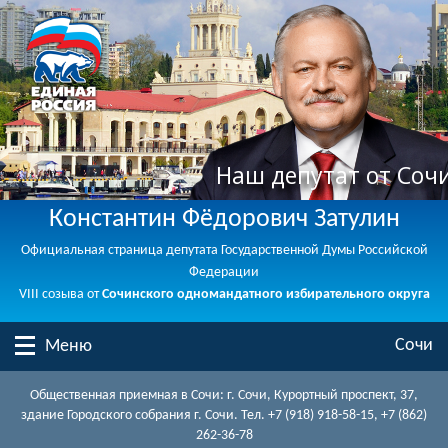
Наш депутат от Соч
Константин Фёдорович Затулин
Официальная страница депутата Государственной Думы Российской
Федерации
VIII созыва от
Сочинского одномандатного избирательного округа
Сочи
Меню
Общественная приемная в Сочи: г. Сочи, Курортный проспект, 37,
здание Городского собрания г. Сочи. Тел. +7 (918) 918-58-15, +7 (862)
262-36-78