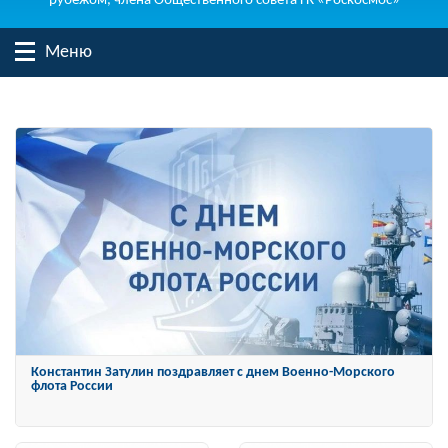
рубежом, члена Общественного совета ГК «Роскосмос»
Меню
Константин Затулин награжден Орденом «За заслуги перед
Отечеством» IV степени