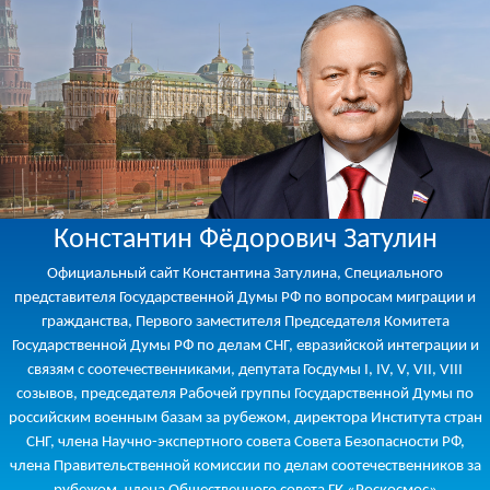
Константин Фёдорович Затулин
Официальный сайт Константина Затулина, Специального
представителя Государственной Думы РФ по вопросам миграции и
гражданства, Первого заместителя Председателя Комитета
Государственной Думы РФ по делам СНГ, евразийской интеграции и
связям с соотечественниками, депутата Госдумы I, IV, V, VII, VIII
созывов, председателя Рабочей группы Государственной Думы по
российским военным базам за рубежом, директора Института стран
СНГ, члена Научно-экспертного совета Совета Безопасности РФ,
члена Правительственной комиссии по делам соотечественников за