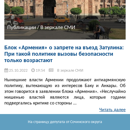
Публикации / В зеркале СМИ
Блок «Армения» о запрете на въезд Затулина:
При такой политике вызовы безопасности
только возрастают
25.10.2022
19:54
В зеркале СМИ
Нынешние власти Армении продолжают антиармянскую
политику, вытекающую из интересов Баку и Анкары. Об
этом говорится в заявлении блока «Армения». «Неслучайно
мишенью властей являются лица, которые годами
подвергались критике со стороны ...
Читать далее
На страницу депутата
от Сочинского округа