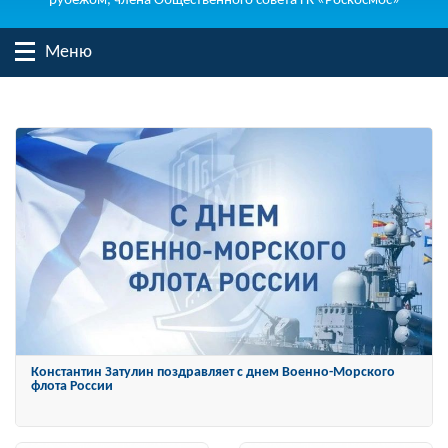
рубежом, члена Общественного совета ГК «Роскосмос»
Меню
Константин Затулин награжден Орденом «За заслуги перед
Отечеством» IV степени