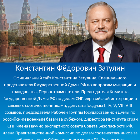
Константин Фёдорович Затулин
Официальный сайт Константина Затулина, Специального
представителя Государственной Думы РФ по вопросам миграции и
гражданства, Первого заместителя Председателя Комитета
Государственной Думы РФ по делам СНГ, евразийской интеграции и
связям с соотечественниками, депутата Госдумы I, IV, V, VII, VIII
созывов, председателя Рабочей группы Государственной Думы по
российским военным базам за рубежом, директора Института стран
СНГ, члена Научно-экспертного совета Совета Безопасности РФ,
члена Правительственной комиссии по делам соотечественников за