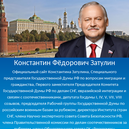
Константин Фёдорович Затулин
Официальный сайт Константина Затулина, Специального
представителя Государственной Думы РФ по вопросам миграции и
гражданства, Первого заместителя Председателя Комитета
Государственной Думы РФ по делам СНГ, евразийской интеграции и
связям с соотечественниками, депутата Госдумы I, IV, V, VII, VIII
созывов, председателя Рабочей группы Государственной Думы по
российским военным базам за рубежом, директора Института стран
СНГ, члена Научно-экспертного совета Совета Безопасности РФ,
члена Правительственной комиссии по делам соотечественников за