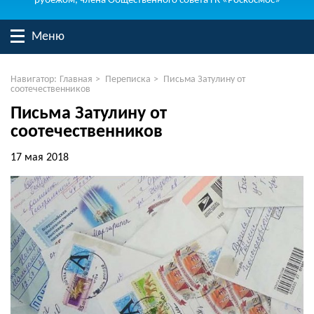
рубежом, члена Общественного совета ГК «Роскосмос»
Меню
Навигатор:
Главная
>
Переписка
>
Письма Затулину от
соотечественников
Письма Затулину от
соотечественников
17 мая 2018