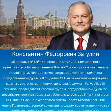
Константин Фёдорович Затулин
Официальный сайт Константина Затулина, Специального
представителя Государственной Думы РФ по вопросам миграции и
гражданства, Первого заместителя Председателя Комитета
Государственной Думы РФ по делам СНГ, евразийской интеграции и
связям с соотечественниками, депутата Госдумы I, IV, V, VII, VIII
созывов, председателя Рабочей группы Государственной Думы по
российским военным базам за рубежом, директора Института стран
СНГ, члена Научно-экспертного совета Совета Безопасности РФ,
члена Правительственной комиссии по делам соотечественников за