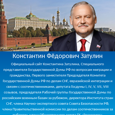
Константин Фёдорович Затулин
Официальный сайт Константина Затулина, Специального
представителя Государственной Думы РФ по вопросам миграции и
гражданства, Первого заместителя Председателя Комитета
Государственной Думы РФ по делам СНГ, евразийской интеграции и
связям с соотечественниками, депутата Госдумы I, IV, V, VII, VIII
созывов, председателя Рабочей группы Государственной Думы по
российским военным базам за рубежом, директора Института стран
СНГ, члена Научно-экспертного совета Совета Безопасности РФ,
члена Правительственной комиссии по делам соотечественников за