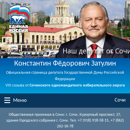
Наш депутат от Соч
Константин Фёдорович Затулин
Официальная страница депутата Государственной Думы Российской
Федерации
VIII созыва от
Сочинского одномандатного избирательного округа
Сочи
Меню
Общественная приемная в Сочи: г. Сочи, Курортный проспект, 37,
здание Городского собрания г. Сочи. Тел. +7 (918) 918-58-15, +7 (862)
262-36-78