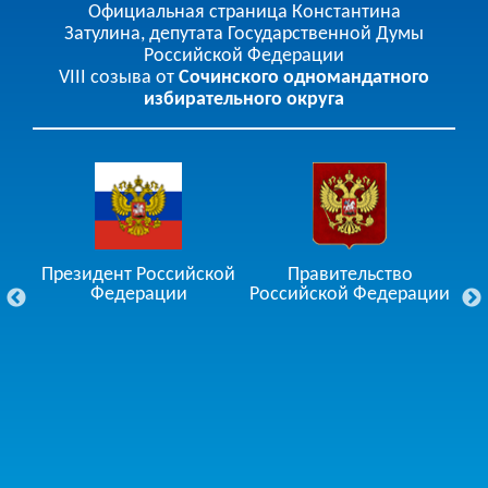
Официальная страница Константина
Затулина, депутата Государственной Думы
Российской Федерации
VIII созыва от
Сочинского одномандатного
избирательного округа
чи
Президент Российской
Правительство
Го
Федерации
Российской Федерации