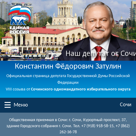
Наш депутат от Соч
Константин Фёдорович Затулин
Официальная страница депутата Государственной Думы Российской
Федерации
VIII созыва от
Сочинского одномандатного избирательного округа
Сочи
Меню
Общественная приемная в Сочи: г. Сочи, Курортный проспект, 37,
здание Городского собрания г. Сочи. Тел. +7 (918) 918-58-15, +7 (862)
262-36-78