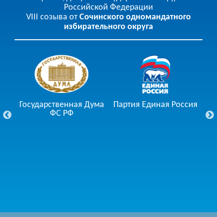
Российской Федерации
VIII созыва от
Сочинского одномандатного
избирательного округа
Государственная Дума
Партия Единая Россия
ции
ФС РФ
Го