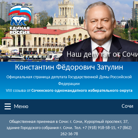
Наш депутат от Соч
Константин Фёдорович Затулин
Официальная страница депутата Государственной Думы Российской
Федерации
VIII созыва от
Сочинского одномандатного избирательного округа
Сочи
Меню
Общественная приемная в Сочи: г. Сочи, Курортный проспект, 37,
здание Городского собрания г. Сочи. Тел. +7 (918) 918-58-15, +7 (862)
262-36-78