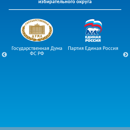
избирательного округа
Государственная Дума
Партия Единая Россия
ции
ФС РФ
Го