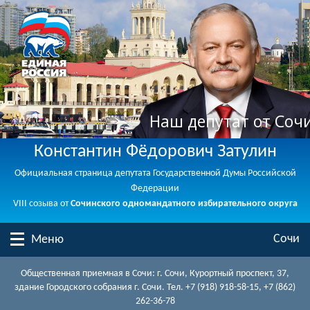
Наш депутат от Соч
Константин Фёдорович Затулин
Официальная страница депутата Государственной Думы Российской
Федерации
VIII созыва от
Сочинского одномандатного избирательного округа
Сочи
Меню
Общественная приемная в Сочи: г. Сочи, Курортный проспект, 37,
здание Городского собрания г. Сочи. Тел. +7 (918) 918-58-15, +7 (862)
262-36-78