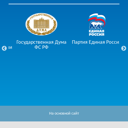
Государственная Дума
Партия Единая Россия
ции
ФС РФ
Го
На основной сайт