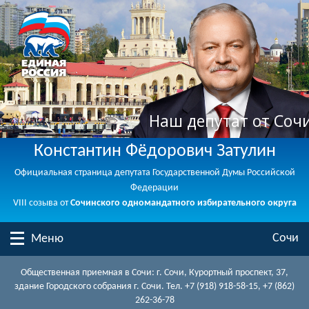
Наш депутат от Соч
Константин Фёдорович Затулин
Официальная страница депутата Государственной Думы Российской
Федерации
VIII созыва от
Сочинского одномандатного избирательного округа
Сочи
Меню
Общественная приемная в Сочи: г. Сочи, Курортный проспект, 37,
здание Городского собрания г. Сочи. Тел. +7 (918) 918-58-15, +7 (862)
262-36-78