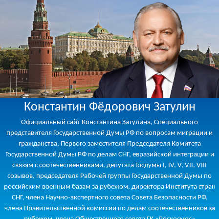
Константин Фёдорович Затулин
Официальный сайт Константина Затулина, Специального
представителя Государственной Думы РФ по вопросам миграции и
гражданства, Первого заместителя Председателя Комитета
Государственной Думы РФ по делам СНГ, евразийской интеграции и
связям с соотечественниками, депутата Госдумы I, IV, V, VII, VIII
созывов, председателя Рабочей группы Государственной Думы по
российским военным базам за рубежом, директора Института стран
СНГ, члена Научно-экспертного совета Совета Безопасности РФ,
члена Правительственной комиссии по делам соотечественников за