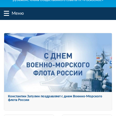
рубежом, члена Общественного совета ГК «Роскосмос»
Меню
Константин Затулин награжден Орденом «За заслуги перед
Отечеством» IV степени