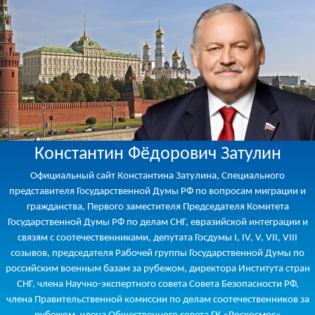
Константин Фёдорович Затулин
Официальный сайт Константина Затулина, Специального
представителя Государственной Думы РФ по вопросам миграции и
гражданства, Первого заместителя Председателя Комитета
Государственной Думы РФ по делам СНГ, евразийской интеграции и
связям с соотечественниками, депутата Госдумы I, IV, V, VII, VIII
созывов, председателя Рабочей группы Государственной Думы по
российским военным базам за рубежом, директора Института стран
СНГ, члена Научно-экспертного совета Совета Безопасности РФ,
члена Правительственной комиссии по делам соотечественников за