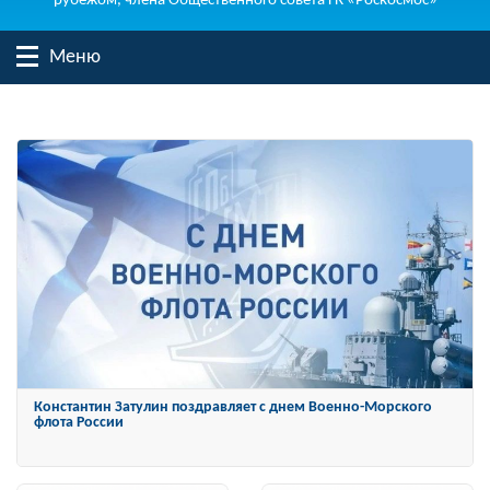
рубежом, члена Общественного совета ГК «Роскосмос»
Меню
Константин Затулин награжден Орденом «За заслуги перед
Отечеством» IV степени