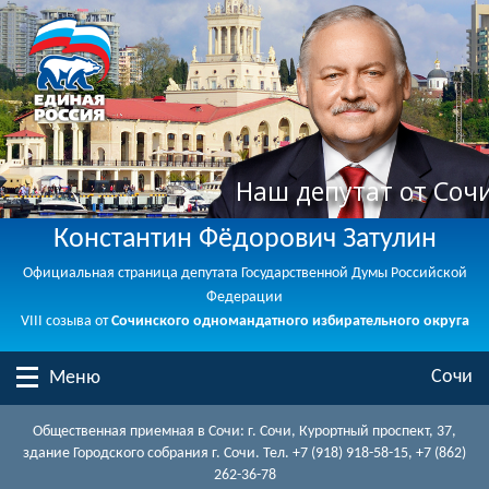
Наш депутат от Соч
Константин Фёдорович Затулин
Официальная страница депутата Государственной Думы Российской
Федерации
VIII созыва от
Сочинского одномандатного избирательного округа
Сочи
Меню
Общественная приемная в Сочи: г. Сочи, Курортный проспект, 37,
здание Городского собрания г. Сочи. Тел. +7 (918) 918-58-15, +7 (862)
262-36-78