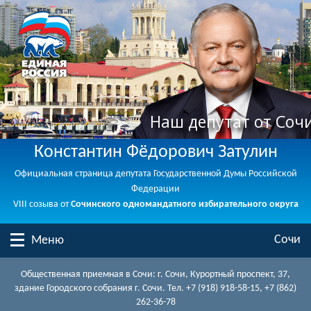
Наш депутат от Соч
Константин Фёдорович Затулин
Официальная страница депутата Государственной Думы Российской
Федерации
VIII созыва от
Сочинского одномандатного избирательного округа
Сочи
Меню
Общественная приемная в Сочи: г. Сочи, Курортный проспект, 37,
здание Городского собрания г. Сочи. Тел. +7 (918) 918-58-15, +7 (862)
262-36-78