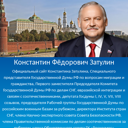
Константин Фёдорович Затулин
Официальный сайт Константина Затулина, Специального
представителя Государственной Думы РФ по вопросам миграции и
гражданства, Первого заместителя Председателя Комитета
Государственной Думы РФ по делам СНГ, евразийской интеграции и
связям с соотечественниками, депутата Госдумы I, IV, V, VII, VIII
созывов, председателя Рабочей группы Государственной Думы по
российским военным базам за рубежом, директора Института стран
СНГ, члена Научно-экспертного совета Совета Безопасности РФ,
члена Правительственной комиссии по делам соотечественников за