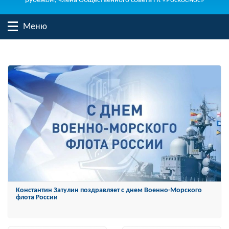
рубежом, члена Общественного совета ГК «Роскосмос»
Меню
Константин Затулин награжден Орденом «За заслуги перед
Отечеством» IV степени