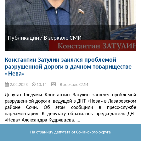
Публикации / В зеркале СМИ
Константин Затулин занялся проблемой
разрушенной дороги в дачном товариществе
«Нева»
2.02.2023
10:14
В зеркале СМИ
Депутат Госдумы Константин Затулин занялся проблемой
разрушенной дороги, ведущей в ДНТ «Нева» в Лазаревском
районе Сочи. Об этом сообщили в пресс-службе
парламентария. К депутату обратилась председатель ДНТ
«Нева» Александра Кудрявцева. ...
Читать далее
На страницу депутата
от Сочинского округа