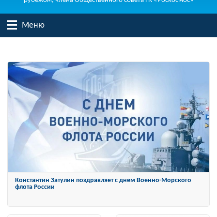
рубежом, члена Общественного совета ГК «Роскосмос»
Меню
Константин Затулин награжден Орденом «За заслуги перед
Отечеством» IV степени