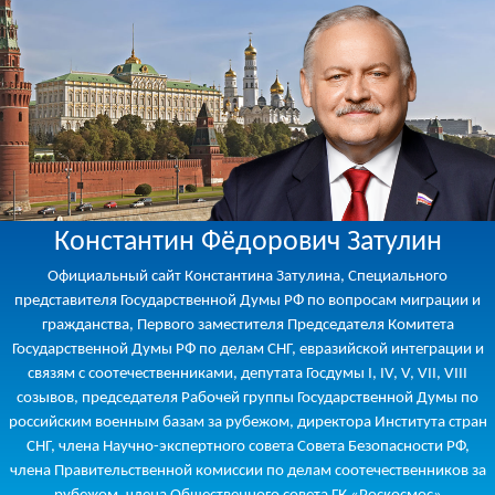
Константин Фёдорович Затулин
Официальный сайт Константина Затулина, Специального
представителя Государственной Думы РФ по вопросам миграции и
гражданства, Первого заместителя Председателя Комитета
Государственной Думы РФ по делам СНГ, евразийской интеграции и
связям с соотечественниками, депутата Госдумы I, IV, V, VII, VIII
созывов, председателя Рабочей группы Государственной Думы по
российским военным базам за рубежом, директора Института стран
СНГ, члена Научно-экспертного совета Совета Безопасности РФ,
члена Правительственной комиссии по делам соотечественников за