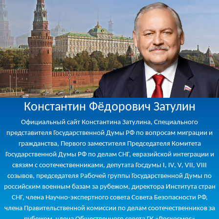
Константин Фёдорович Затулин
Официальный сайт Константина Затулина, Специального
представителя Государственной Думы РФ по вопросам миграции и
гражданства, Первого заместителя Председателя Комитета
Государственной Думы РФ по делам СНГ, евразийской интеграции и
связям с соотечественниками, депутата Госдумы I, IV, V, VII, VIII
созывов, председателя Рабочей группы Государственной Думы по
российским военным базам за рубежом, директора Института стран
СНГ, члена Научно-экспертного совета Совета Безопасности РФ,
члена Правительственной комиссии по делам соотечественников за