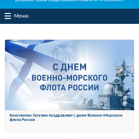
рубежом, члена Общественного совета ГК «Роскосмос»
Меню
Константин Затулин награжден Орденом «За заслуги перед
Отечеством» IV степени