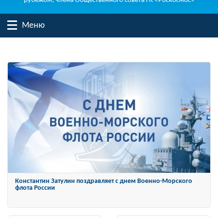
рубежом, члена Общественного совета ГК «Роскосмос»
Меню
Константин Затулин награжден Орденом «За заслуги перед
Отечеством» IV степени