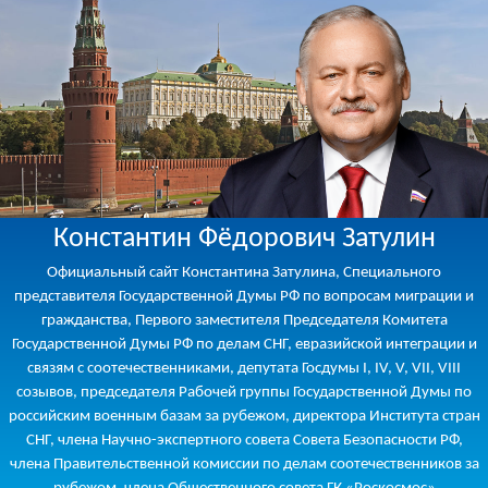
Константин Фёдорович Затулин
Официальный сайт Константина Затулина, Специального
представителя Государственной Думы РФ по вопросам миграции и
гражданства, Первого заместителя Председателя Комитета
Государственной Думы РФ по делам СНГ, евразийской интеграции и
связям с соотечественниками, депутата Госдумы I, IV, V, VII, VIII
созывов, председателя Рабочей группы Государственной Думы по
российским военным базам за рубежом, директора Института стран
СНГ, члена Научно-экспертного совета Совета Безопасности РФ,
члена Правительственной комиссии по делам соотечественников за