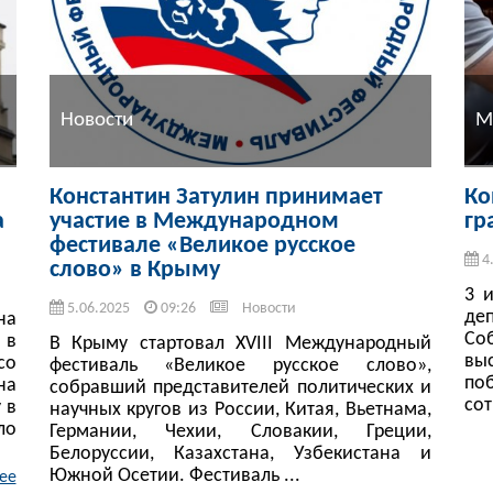
Новости
М
Константин Затулин принимает
Ко
а
участие в Международном
гр
фестивале «Великое русское
4
слово» в Крыму
3 
5.06.2025
09:26
Новости
де
на
Со
 в
В Крыму стартовал XVIII Международный
вы
со
фестиваль «Великое русское слово»,
по
на
собравший представителей политических и
сот
 в
научных кругов из России, Китая, Вьетнама,
ло
Германии, Чехии, Словакии, Греции,
Белоруссии, Казахстана, Узбекистана и
Южной Осетии. Фестиваль ...
ее