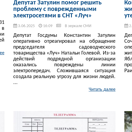
Депутат Затулин помог решить
Ко
проблему с поврежденными
жи
электросетями в СНТ «Луч»
ут
31
3.06.2025
16:09
В зеркале СМИ
2
 в
ни
Депутат Госдумы Константин Затулин
Де
ей
оперативно отреагировал на обращение
Со
председателя садоводческого
оп
товарищества «Луч» Натальи Голевой. Из-за
жи
ее
действий подрядной организации
Яб
оказались повреждены линии
пр
электропередач. Сложившаяся ситуация
Раи
создала реальную угрозу для жизни людей.
...
Читать далее