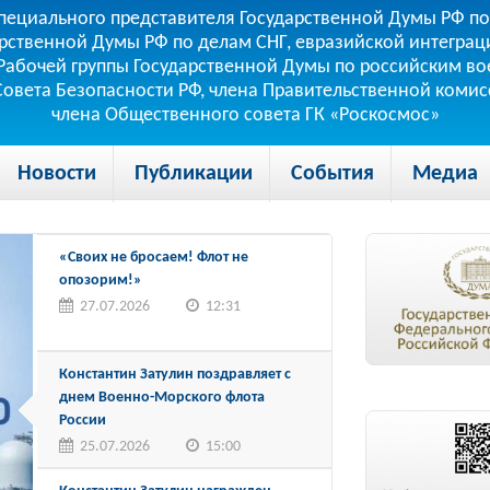
пециального представителя Государственной Думы РФ по
рственной Думы РФ по делам СНГ, евразийской интеграци
теля Рабочей группы Государственной Думы по российским
 Совета Безопасности РФ, члена Правительственной коми
члена Общественного совета ГК «Роскосмос»
Новости
Публикации
События
Медиа
«Своих не бросаем! Флот не
опозорим!»
27.07.2026
12:31
Константин Затулин поздравляет с
днем Военно-Морского флота
России
25.07.2026
15:00