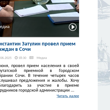
едиа
нстантин Затулин провел прием
аждан в Сочи
.06.2025
18:30
Медиа
июня, провел прием населения в своей
путатской приемной в Городском
брании Сочи. В течение четырех часов
слушивал предложения и жалобы. Хочу
благодарить за участие в приеме
рудников городской администрации ...
Читать далее