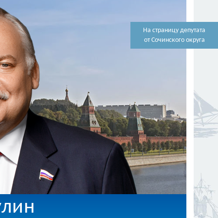
На страницу депутата
от Сочинского округа
улин