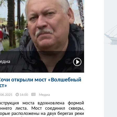
едиа
Сочи открыли мост «Волшебный
ст»
.06.2025
14:00
Медиа
нструкция моста вдохновлена формой
еннего листа. Мост соединил скверы,
торые расположены на двух берегах реки