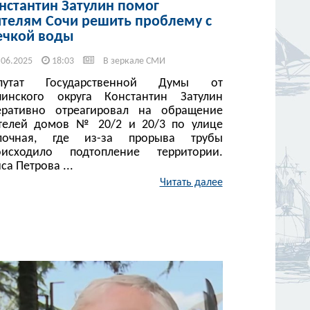
нстантин Затулин помог
телям Сочи решить проблему с
ечкой воды
.06.2025
18:03
В зеркале СМИ
путат Государственной Думы от
чинского округа Константин Затулин
еративно отреагировал на обращение
телей домов № 20/2 и 20/3 по улице
лочная, где из-за прорыва трубы
оисходило подтопление территории.
са Петрова ...
Читать далее