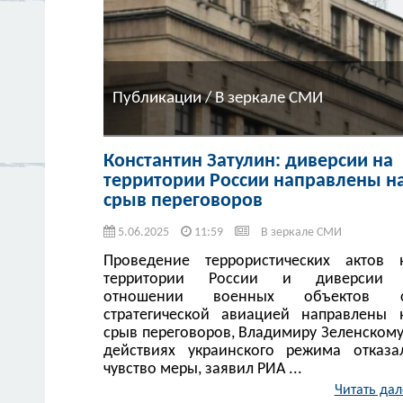
Публикации / В зеркале СМИ
Константин Затулин: диверсии на
территории России направлены н
срыв переговоров
5.06.2025
11:59
В зеркале СМИ
Проведение террористических актов 
территории России и диверсии
отношении военных объектов 
стратегической авиацией направлены 
срыв переговоров, Владимиру Зеленскому
действиях украинского режима отказа
чувство меры, заявил РИА ...
Читать дал