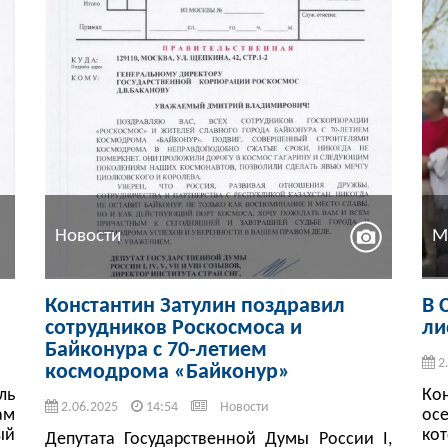
Новости
М
Константин Затулин поздравил
В 
сотрудников Роскосмоса и
ли
Байконура с 70-летием
2
космодрома «Байконур»
ль
Ко
2.06.2025
14:54
Новости
ам
ос
ый
ко
Депутата Государственной Думы России I,