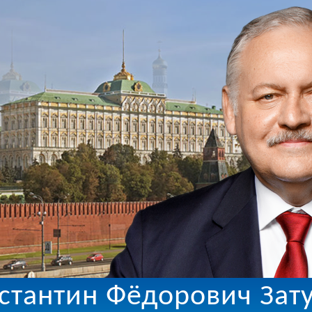
стантин Фёдорович Зат