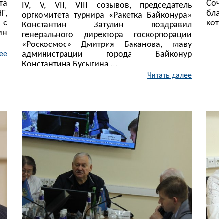
та
Со
IV, V, VII, VIII созывов, председатель
Г,
бла
оргкомитета турнира «Ракетка Байконура»
 с
кот
Константин Затулин поздравил
ин
генерального директора госкорпорации
«Роскосмос» Дмитрия Баканова, главу
администрации города Байконур
ее
Константина Бусыгина ...
Читать далее