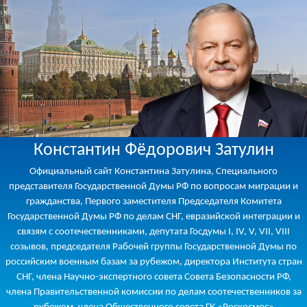
Константин Фёдорович Затулин
Официальный сайт Константина Затулина, Специального
представителя Государственной Думы РФ по вопросам миграции и
гражданства, Первого заместителя Председателя Комитета
Государственной Думы РФ по делам СНГ, евразийской интеграции и
связям с соотечественниками, депутата Госдумы I, IV, V, VII, VIII
созывов, председателя Рабочей группы Государственной Думы по
российским военным базам за рубежом, директора Института стран
СНГ, члена Научно-экспертного совета Совета Безопасности РФ,
члена Правительственной комиссии по делам соотечественников за