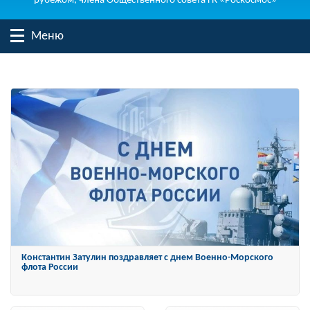
рубежом, члена Общественного совета ГК «Роскосмос»
Меню
Константин Затулин награжден Орденом «За заслуги перед
Отечеством» IV степени