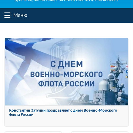
рубежом, члена Общественного совета ГК «Роскосмос»
Меню
Константин Затулин награжден Орденом «За заслуги перед
Отечеством» IV степени