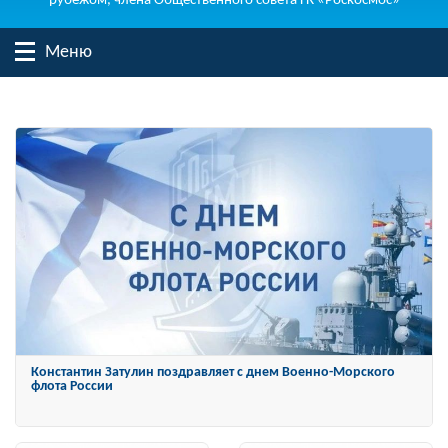
рубежом, члена Общественного совета ГК «Роскосмос»
Меню
Константин Затулин награжден Орденом «За заслуги перед
Отечеством» IV степени