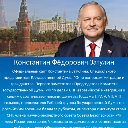
Константин Фёдорович Затулин
Официальный сайт Константина Затулина, Специального
представителя Государственной Думы РФ по вопросам миграции и
гражданства, Первого заместителя Председателя Комитета
Государственной Думы РФ по делам СНГ, евразийской интеграции и
связям с соотечественниками, депутата Госдумы I, IV, V, VII, VIII
созывов, председателя Рабочей группы Государственной Думы по
российским военным базам за рубежом, директора Института стран
СНГ, члена Научно-экспертного совета Совета Безопасности РФ,
члена Правительственной комиссии по делам соотечественников за