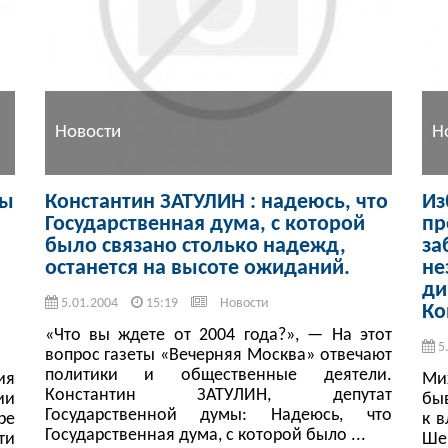
Новости
Н
сы
Константин ЗАТУЛИН : надеюсь, что
Из
Государственная дума, с которой
пр
было связано столько надежд,
за
останется на высоте ожиданий.
не
ди
5.01.2004
15:19
Новости
Ко
«Что вы ждете от 2004 года?», — На этот
5
вопрос газеты «Вечерняя Москва» отвечают
политики и общественные деятели.
ия
Ми
Константин ЗАТУЛИН, депутат
ии
бы
Государственной думы: Надеюсь, что
ре
к в
Государственная дума, с которой было ...
ти
Ш