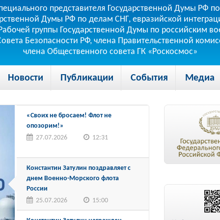
пециального представителя Государственной Думы РФ по
рственной Думы РФ по делам СНГ, евразийской интеграци
теля Рабочей группы Государственной Думы по российским
 Совета Безопасности РФ, члена Правительственной коми
члена Общественного совета ГК «Роскосмос»
Новости
Публикации
События
Медиа
«Своих не бросаем! Флот не
опозорим!»
27.07.2026
12:31
Константин Затулин поздравляет с
днем Военно-Морского флота
России
25.07.2026
15:00