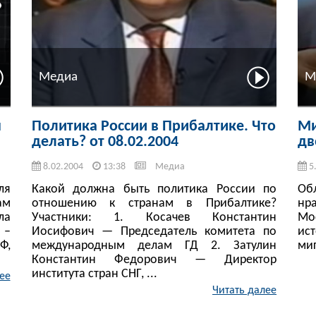
Медиа
М
я
Политика России в Прибалтике. Что
Ми
делать? от 08.02.2004
дв
8.02.2004
13:38
Медиа
5
ля
Какой должна быть политика России по
Обл
ам
отношению к странам в Прибалтике?
нр
ла
Участники: 1. Косачев Константин
Мос
 –
Иосифович — Председатель комитета по
ис
Ф,
международным делам ГД 2. Затулин
миг
Константин Федорович — Директор
института стран СНГ, ...
ее
Читать далее