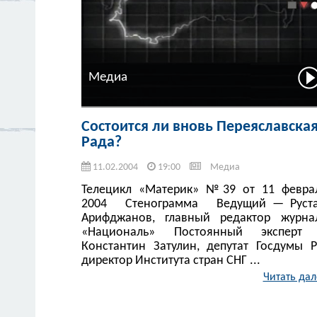
Медиа
Состоится ли вновь Переяславска
Рада?
11.02.2004
19:00
Медиа
Телецикл «Материк» №39 от 11 февра
2004 Стенограмма Ведущий — Руст
Арифджанов, главный редактор журна
«Националь» Постоянный эксперт
Константин Затулин, депутат Госдумы Р
директор Института стран СНГ ...
Читать дал