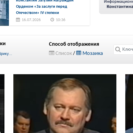
Константин Затулин награжден
Орденом «За заслуги перед
Отечеством» IV степени
16.07.2026
10:36
ки
Способ отображения
Список
/
Мозаика