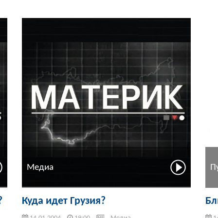
Медиа
П
?
Куда идет Грузия?
Бл