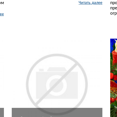
ом
пр
Читать далее
пр
огр
ее