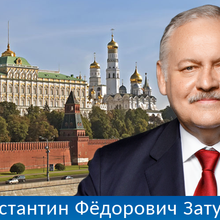
стантин Фёдорович Зат