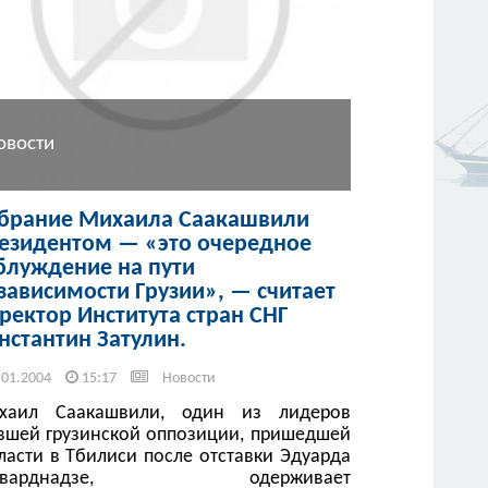
овости
брание Михаила Саакашвили
езидентом — «это очередное
блуждение на пути
зависимости Грузии», — считает
ректор Института стран СНГ
нстантин Затулин.
.01.2004
15:17
Новости
хаил Саакашвили, один из лидеров
вшей грузинской оппозиции, пришедшей
ласти в Тбилиси после отставки Эдуарда
еварднадзе, одерживает