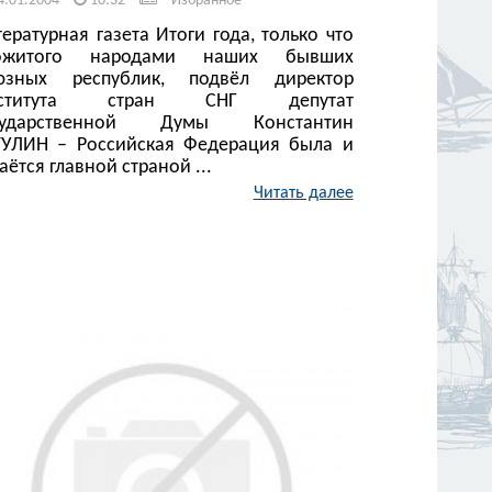
4.01.2004
10:32
Избранное
ературная газета Итоги года, только что
ожитого народами наших бывших
юзных республик, подвёл директор
ститута стран СНГ депутат
сударственной Думы Константин
ТУЛИН – Российская Федерация была и
аётся главной страной ...
Читать далее