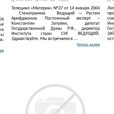
14.01.2004
19:00
Медиа
1
Телецикл «Материк» №37 от 14 января 2004
Лит
Стенограмма Ведущий — Рустам
пр
Арифджанов. Постоянный эксперт –
со
04
Константин Затулин, депутат
Ин
ые
Государственной Думы Р.Ф., директор
Го
на
Института стран СНГ ВЕДУЩИЙ.
ЗА
сы
Здравствуйте. Мы встречаемся ...
ост
в.
Читать далее
ее