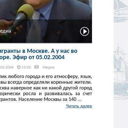
едиа
гранты в Москве. А у нас во
оре. Эфир от 05.02.2004
.02.2004
13:33
Медиа
ик любого города и его атмосферу, язык,
авы всегда определяли коренные жители.
ква наверное как ни какой другой город
торически росла и развивалась за счет
рантов. Население Москвы за 140 ...
Читать далее