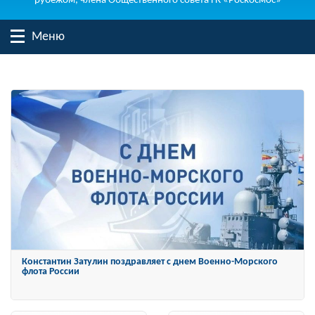
рубежом, члена Общественного совета ГК «Роскосмос»
Меню
Константин Затулин награжден Орденом «За заслуги перед
Отечеством» IV степени