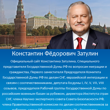
Константин Фёдорович Затулин
Официальный сайт Константина Затулина, Специального
представителя Государственной Думы РФ по вопросам миграции и
гражданства, Первого заместителя Председателя Комитета
Государственной Думы РФ по делам СНГ, евразийской интеграции и
связям с соотечественниками, депутата Госдумы I, IV, V, VII, VIII
созывов, председателя Рабочей группы Государственной Думы по
российским военным базам за рубежом, директора Института стран
СНГ, члена Научно-экспертного совета Совета Безопасности РФ,
члена Правительственной комиссии по делам соотечественников за