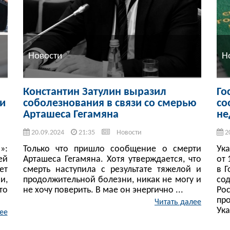
Новости
Н
Константин Затулин выразил
Го
 и
соболезнования в связи со смерью
со
Арташеса Гегамяна
не
20.09.2024
21:35
Новости
2
»:
Только что пришло сообщение о смерти
Ук
ей
Арташеса Гегамяна. Хотя утверждается, что
от 
ет
смерть наступила с результате тяжелой и
в 
и,
продолжительной болезни, никак не могу и
со
то
не хочу поверить. В мае он энергично ...
Ро
пр
Читать далее
Ука
ее