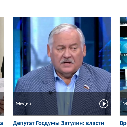
Медиа
М
на
Депутат Госдумы Затулин: власти
Вр