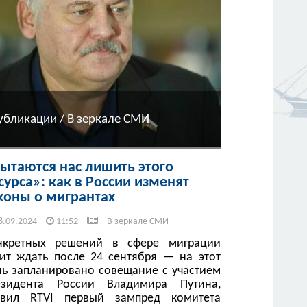
убликации / В зеркале СМИ
ытаются нас лишить этого
сурса»: как в России изменят
коны о мигрантах
8.09.2024
11:52
В зеркале СМИ
нкретных решений в сфере миграции
оит ждать после 24 сентября — на этот
нь запланировано совещание с участием
езидента России Владимира Путина,
явил RTVI первый зампред комитета