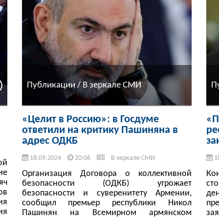
Публикации / В зеркале СМИ
П
«Целит в Россию»: в Госдуме
«П
ответили на критику Пашиняна в
ре
адрес ОДКБ
за
18.09.2024
20:06
В зеркале СМИ
1
ой
ие
Организация Договора о коллективной
Ко
яч
безопасности (ОДКБ) угрожает
ст
ов
безопасности и суверенитету Армении,
де
ия
сообщил премьер республики Никол
пр
ия
Пашинян на Всемирном армянском
за