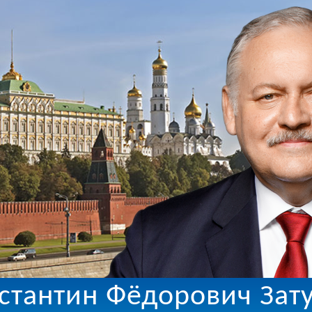
стантин Фёдорович Зат