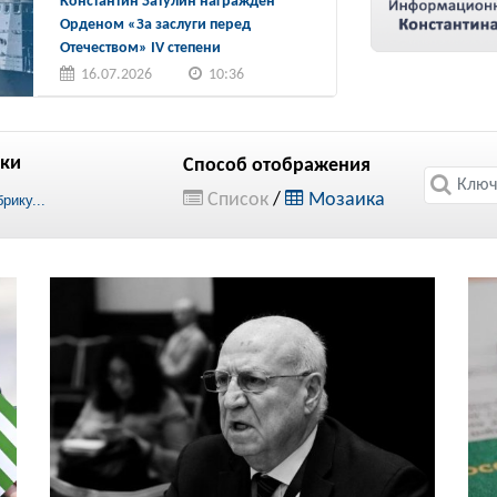
Константин Затулин награжден
Орденом «За заслуги перед
Отечеством» IV степени
16.07.2026
10:36
ки
Способ отображения
Список
/
Мозаика