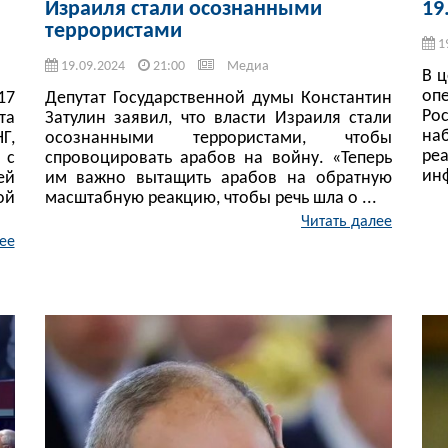
Израиля стали осознанными
19
террористами
1
19.09.2024
21:00
Медиа
В 
оп
17
Депутат Государственной думы Константин
Ро
та
Затулин заявил, что власти Израиля стали
на
Г,
осознанными террористами, чтобы
реа
 с
спровоцировать арабов на войну. «Теперь
инф
ей
им важно вытащить арабов на обратную
ой
масштабную реакцию, чтобы речь шла о ...
Читать далее
ее