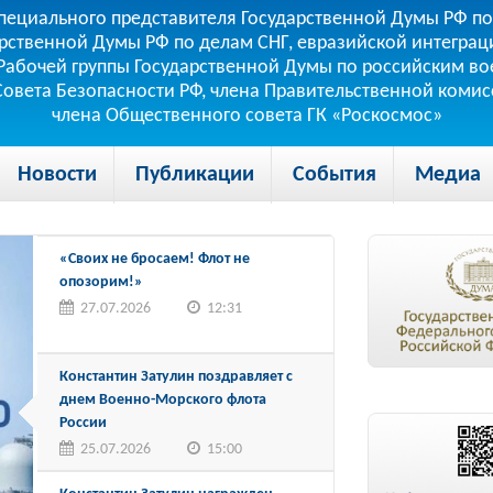
пециального представителя Государственной Думы РФ по
рственной Думы РФ по делам СНГ, евразийской интеграци
теля Рабочей группы Государственной Думы по российским
 Совета Безопасности РФ, члена Правительственной коми
члена Общественного совета ГК «Роскосмос»
Новости
Публикации
События
Медиа
«Своих не бросаем! Флот не
опозорим!»
27.07.2026
12:31
Константин Затулин поздравляет с
днем Военно-Морского флота
России
25.07.2026
15:00