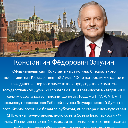
Константин Фёдорович Затулин
Официальный сайт Константина Затулина, Специального
представителя Государственной Думы РФ по вопросам миграции и
гражданства, Первого заместителя Председателя Комитета
Государственной Думы РФ по делам СНГ, евразийской интеграции и
связям с соотечественниками, депутата Госдумы I, IV, V, VII, VIII
созывов, председателя Рабочей группы Государственной Думы по
российским военным базам за рубежом, директора Института стран
СНГ, члена Научно-экспертного совета Совета Безопасности РФ,
члена Правительственной комиссии по делам соотечественников за