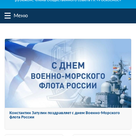
рубежом, члена Общественного совета ГК «Роскосмос»
Меню
Константин Затулин награжден Орденом «За заслуги перед
Отечеством» IV степени