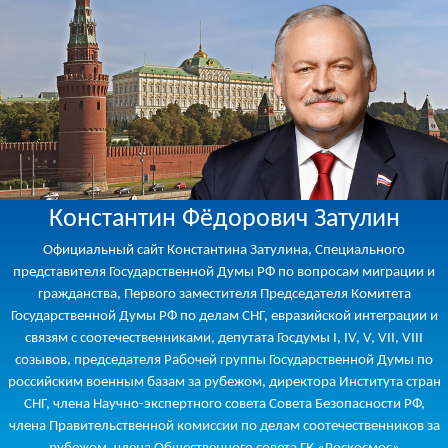
Константин Фёдорович Затулин
Официальный сайт Константина Затулина, Специального
представителя Государственной Думы РФ по вопросам миграции и
гражданства, Первого заместителя Председателя Комитета
Государственной Думы РФ по делам СНГ, евразийской интеграции и
связям с соотечественниками, депутата Госдумы I, IV, V, VII, VIII
созывов, председателя Рабочей группы Государственной Думы по
российским военным базам за рубежом, директора Института стран
СНГ, члена Научно-экспертного совета Совета Безопасности РФ,
члена Правительственной комиссии по делам соотечественников за