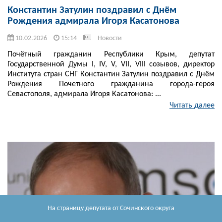
Константин Затулин поздравил с Днём
Рождения адмирала Игоря Касатонова
10.02.2026
15:14
Новости
Почётный гражданин Республики Крым, депутат
Государственной Думы I, IV, V, VII, VIII созывов, директор
Института стран СНГ Константин Затулин поздравил с Днём
Рождения Почетного гражданина города-героя
Севастополя, адмирала Игоря Касатонова: ...
Читать далее
На страницу депутата
от Сочинского округа