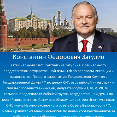
Константин Фёдорович Затулин
Официальный сайт Константина Затулина, Специального
представителя Государственной Думы РФ по вопросам миграции и
гражданства, Первого заместителя Председателя Комитета
Государственной Думы РФ по делам СНГ, евразийской интеграции и
связям с соотечественниками, депутата Госдумы I, IV, V, VII, VIII
созывов, председателя Рабочей группы Государственной Думы по
российским военным базам за рубежом, директора Института стран
СНГ, члена Научно-экспертного совета Совета Безопасности РФ,
члена Правительственной комиссии по делам соотечественников за