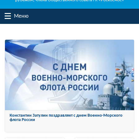
рубежом, члена Общественного совета ГК «Роскосмос»
Меню
Константин Затулин награжден Орденом «За заслуги перед
Отечеством» IV степени