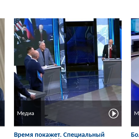
Медиа
М
Время покажет. Специальный
Бо