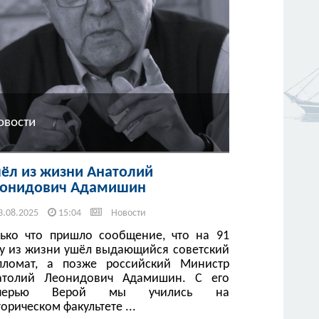
овости
ёл из жизни Анатолий
онидович Адамишин
3.08.2025
15:04
Новости
лько что пришло сообщение, что на 91
ду из жизни ушёл выдающийся советский
пломат, а позже российский Министр
атолий Леонидович Адамишин. С его
черью Верой мы учились на
орическом факультете ...