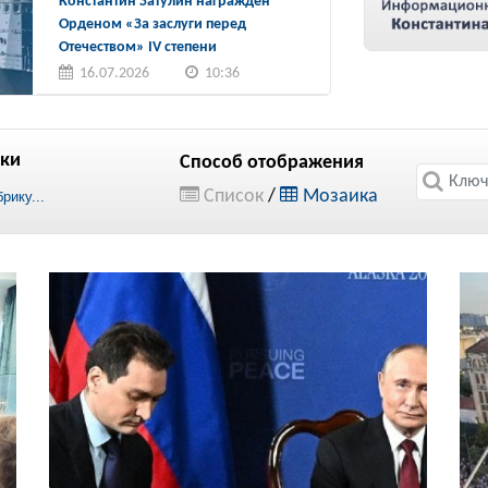
Константин Затулин награжден
Орденом «За заслуги перед
Отечеством» IV степени
16.07.2026
10:36
ки
Способ отображения
Список
/
Мозаика