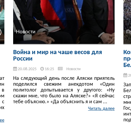
Новости
П
м
Война и мир на чаше весов для
Ко
России
пр
Бе
20.08.2025
16:25
Новости
2
ат
На следующий день после Аляски приятель
ин
поделился свежим анекдотом «Один
За
 в
политолог допытывается у другого: «Ну
Бе
ом
скажи мне, что было на Аляске?» «Я сейчас
ст
 с
тебе объясню.» «Да объяснить я и сам ...
мн
их
Го
Читать далее
ин
под
ее