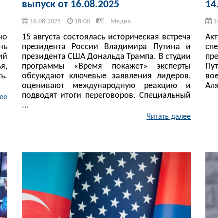
выпуск от 16.08.2025
14
16.08.2025
18:00
Медиа
1
но
15 августа состоялась историческая встреча
Ак
нь
президента России Владимира Путина и
сп
ий
президента США Дональда Трампа. В студии
пр
я,
программы «Время покажет» эксперты
Пу
ь.
обсуждают ключевые заявления лидеров,
во
оценивают международную реакцию и
Аля
подводят итоги переговоров. Специальный
ее
...
Читать далее