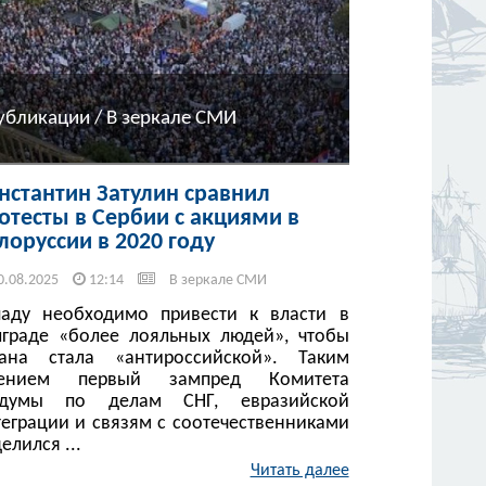
убликации / В зеркале СМИ
нстантин Затулин сравнил
отесты в Сербии с акциями в
лоруссии в 2020 году
0.08.2025
12:14
В зеркале СМИ
паду необходимо привести к власти в
лграде «более лояльных людей», чтобы
рана стала «антироссийской». Таким
ением первый зампред Комитета
сдумы по делам СНГ, евразийской
теграции и связям с соотечественниками
елился ...
Читать далее