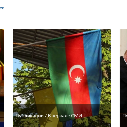
ее
Публикации / В зеркале СМИ
П