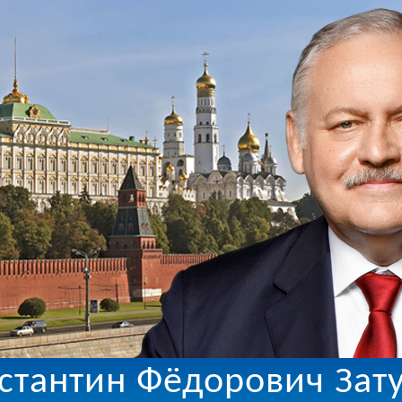
стантин Фёдорович Зат