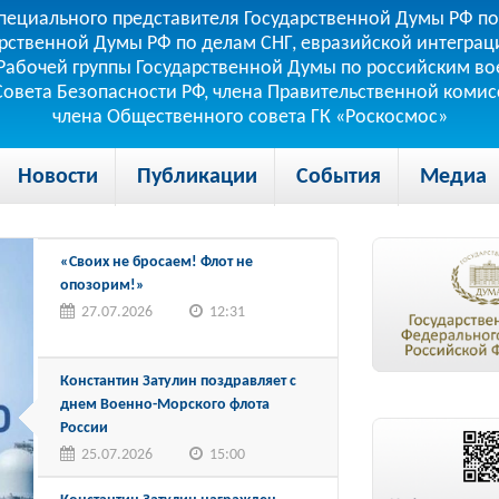
пециального представителя Государственной Думы РФ по
рственной Думы РФ по делам СНГ, евразийской интеграци
теля Рабочей группы Государственной Думы по российским
 Совета Безопасности РФ, члена Правительственной коми
члена Общественного совета ГК «Роскосмос»
Новости
Публикации
События
Медиа
«Своих не бросаем! Флот не
опозорим!»
27.07.2026
12:31
Константин Затулин поздравляет с
днем Военно-Морского флота
России
25.07.2026
15:00