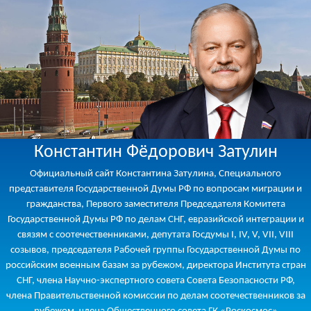
Константин Фёдорович Затулин
Официальный сайт Константина Затулина, Специального
представителя Государственной Думы РФ по вопросам миграции и
гражданства, Первого заместителя Председателя Комитета
Государственной Думы РФ по делам СНГ, евразийской интеграции и
связям с соотечественниками, депутата Госдумы I, IV, V, VII, VIII
созывов, председателя Рабочей группы Государственной Думы по
российским военным базам за рубежом, директора Института стран
СНГ, члена Научно-экспертного совета Совета Безопасности РФ,
члена Правительственной комиссии по делам соотечественников за