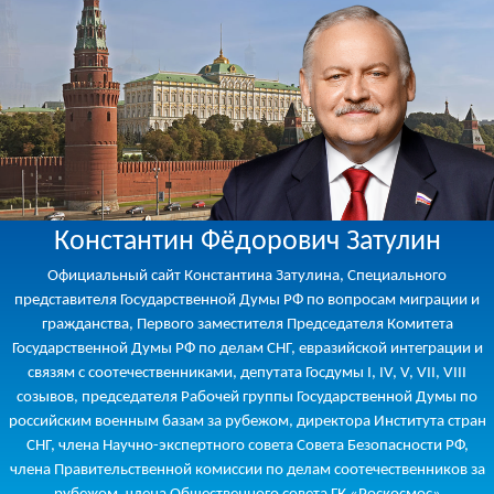
Константин Фёдорович Затулин
Официальный сайт Константина Затулина, Специального
представителя Государственной Думы РФ по вопросам миграции и
гражданства, Первого заместителя Председателя Комитета
Государственной Думы РФ по делам СНГ, евразийской интеграции и
связям с соотечественниками, депутата Госдумы I, IV, V, VII, VIII
созывов, председателя Рабочей группы Государственной Думы по
российским военным базам за рубежом, директора Института стран
СНГ, члена Научно-экспертного совета Совета Безопасности РФ,
члена Правительственной комиссии по делам соотечественников за