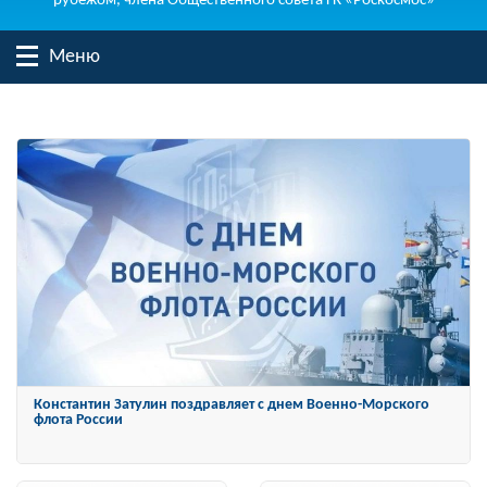
рубежом, члена Общественного совета ГК «Роскосмос»
Меню
Константин Затулин награжден Орденом «За заслуги перед
Отечеством» IV степени