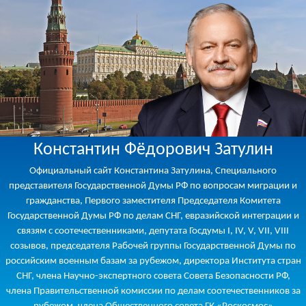
Константин Фёдорович Затулин
Официальный сайт Константина Затулина, Специального
представителя Государственной Думы РФ по вопросам миграции и
гражданства, Первого заместителя Председателя Комитета
Государственной Думы РФ по делам СНГ, евразийской интеграции и
связям с соотечественниками, депутата Госдумы I, IV, V, VII, VIII
созывов, председателя Рабочей группы Государственной Думы по
российским военным базам за рубежом, директора Института стран
СНГ, члена Научно-экспертного совета Совета Безопасности РФ,
члена Правительственной комиссии по делам соотечественников за