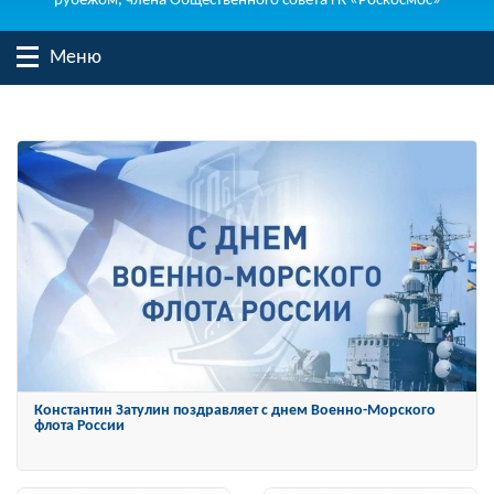
рубежом, члена Общественного совета ГК «Роскосмос»
Меню
Константин Затулин награжден Орденом «За заслуги перед
Отечеством» IV степени