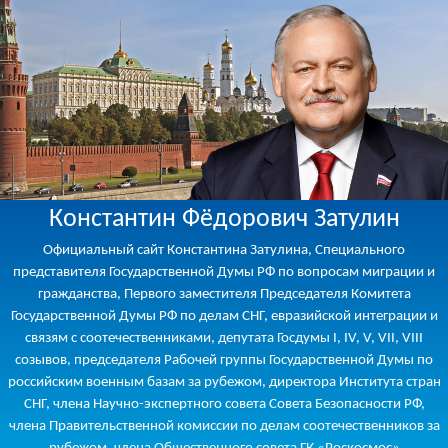
Константин Фёдорович Затулин
Официальный сайт Константина Затулина, Специального
представителя Государственной Думы РФ по вопросам миграции и
гражданства, Первого заместителя Председателя Комитета
Государственной Думы РФ по делам СНГ, евразийской интеграции и
связям с соотечественниками, депутата Госдумы I, IV, V, VII, VIII
созывов, председателя Рабочей группы Государственной Думы по
российским военным базам за рубежом, директора Института стран
СНГ, члена Научно-экспертного совета Совета Безопасности РФ,
члена Правительственной комиссии по делам соотечественников за