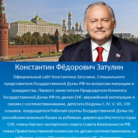
Константин Фёдорович Затулин
Официальный сайт Константина Затулина, Специального
представителя Государственной Думы РФ по вопросам миграции и
гражданства, Первого заместителя Председателя Комитета
Государственной Думы РФ по делам СНГ, евразийской интеграции и
связям с соотечественниками, депутата Госдумы I, IV, V, VII, VIII
созывов, председателя Рабочей группы Государственной Думы по
российским военным базам за рубежом, директора Института стран
СНГ, члена Научно-экспертного совета Совета Безопасности РФ,
члена Правительственной комиссии по делам соотечественников за