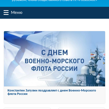
рубежом, члена Общественного совета ГК «Роскосмос»
Меню
Константин Затулин награжден Орденом «За заслуги перед
Отечеством» IV степени