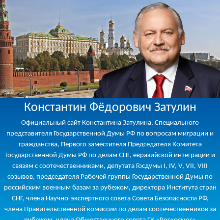
Константин Фёдорович Затулин
Официальный сайт Константина Затулина, Специального
представителя Государственной Думы РФ по вопросам миграции и
гражданства, Первого заместителя Председателя Комитета
Государственной Думы РФ по делам СНГ, евразийской интеграции и
связям с соотечественниками, депутата Госдумы I, IV, V, VII, VIII
созывов, председателя Рабочей группы Государственной Думы по
российским военным базам за рубежом, директора Института стран
СНГ, члена Научно-экспертного совета Совета Безопасности РФ,
члена Правительственной комиссии по делам соотечественников за