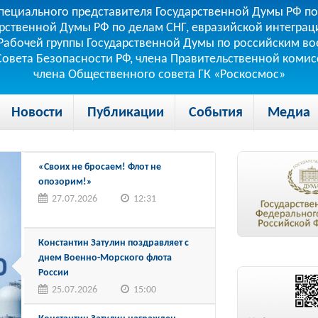
пециального представителя Государственной Думы РФ по
рственной Думы РФ по делам СНГ, евразийской интеграци
теля Рабочей группы Государственной Думы по российским
 Совета Безопасности РФ, члена Правительственной коми
члена Общественного совета ГК «Роскосмос»
Новости
Публикации
События
Медиа
«Своих не бросаем! Флот не
опозорим!»
27.07.2026
12:31
Константин Затулин поздравляет с
днем Военно-Морского флота
России
25.07.2026
15:00