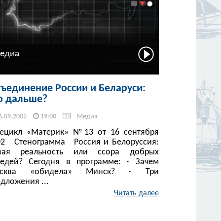
едиа
ъединение России и Беларуси:
о дальше?
6.09.2002
19:00
Медиа
лецикл «Материк» №13 от 16 сентября
02 Стенограмма Россия и Белоруссия:
вая реальность или ссора добрых
седей? Сегодня в программе: · Зачем
сква «обидела» Минск? · Три
дложения ...
Читать далее