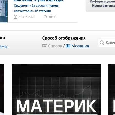
Константин Затулин награжден
Орденом «За заслуги перед
Отечеством» IV степени
16.07.2026
10:36
ки
Способ отображения
Список
/
Мозаика