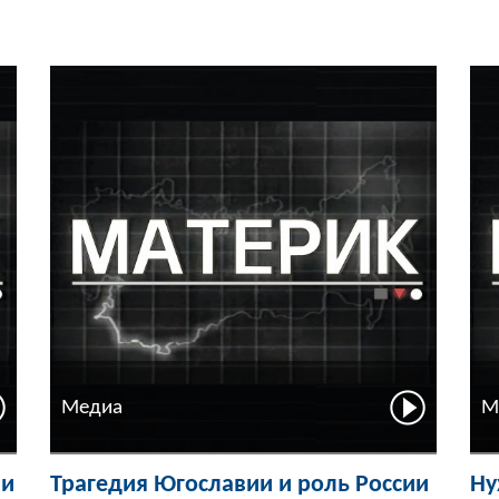
Медиа
М
ли
Трагедия Югославии и роль России
Ну