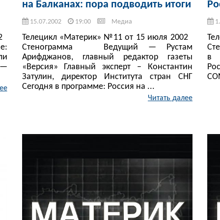
на Балканах: пора подводить итоги
Ро
15.07.2002
19:00
Медиа
1
02
Телецикл «Материк» №11 от 15 июля 2002
Те
е:
Стенограмма Ведущий — Рустам
Ст
ли
Арифджанов, главный редактор газеты
в 
 —
«Версия» Главный эксперт – Константин
Ро
Затулин, директор Института стран СНГ
CON
Сегодня в программе: Россия на ...
ее
Читать далее