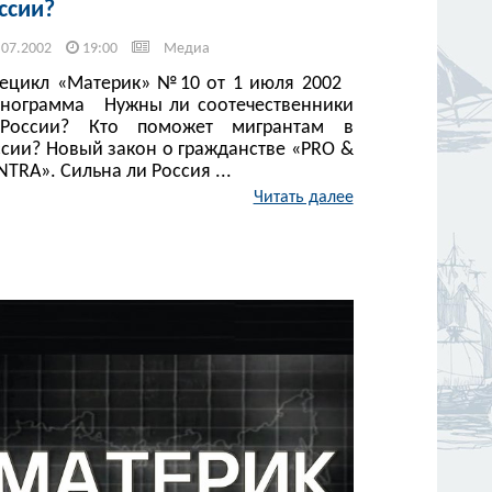
ссии?
.07.2002
19:00
Медиа
лецикл «Материк» №10 от 1 июля 2002
енограмма Нужны ли соотечественники
России? Кто поможет мигрантам в
ссии? Новый закон о гражданстве «РRO &
TRA». Сильна ли Россия ...
Читать далее