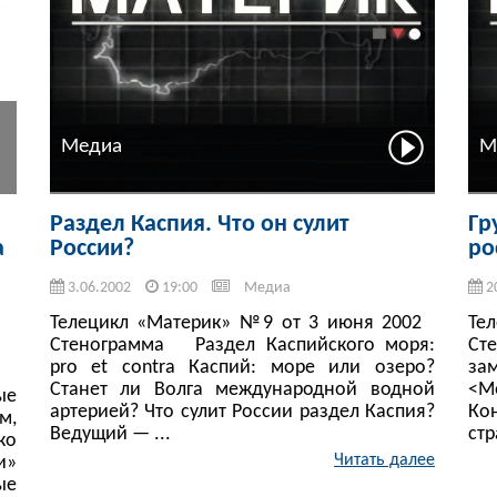
Медиа
М
а
Раздел Каспия. Что он сулит
Гр
а
России?
ро
3.06.2002
19:00
Медиа
2
Телецикл «Материк» №9 от 3 июня 2002
Те
Стенограмма Раздел Каспийского моря:
Ст
pro et contra Каспий: море или озеро?
за
Станет ли Волга международной водной
<М
ые
артерией? Что сулит России раздел Каспия?
Ко
м,
Ведущий — ...
стр
ко
Читать далее
и»
ые