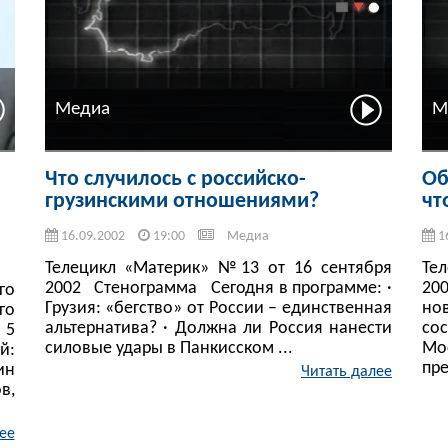
Медиа
М
Что случилось с российско-
Об
грузинскими отношениями?
чт
16.09.2002
19:00
Медиа
1
Телецикл «Материк» №13 от 16 сентября
Те
2002 Стенограмма Сегодня в программе: ·
20
го
Грузия: «бегство» от России – единственная
но
го
альтернатива? · Должна ли Россия нанести
со
 5
силовые удары в Панкисском ...
Мо
й:
пре
ин
Читать далее
в,
ее