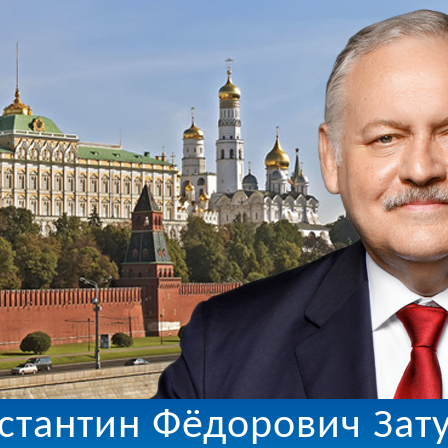
стантин Фёдорович Зат