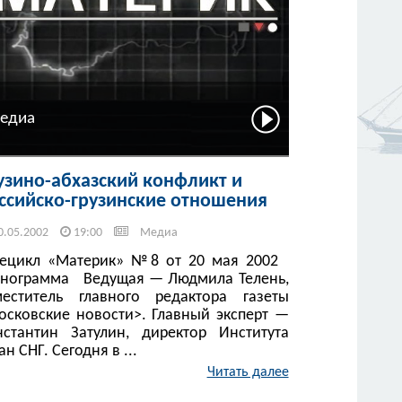
едиа
узино-абхазский конфликт и
ссийско-грузинские отношения
0.05.2002
19:00
Медиа
лецикл «Материк» №8 от 20 мая 2002
енограмма Ведущая — Людмила Телень,
меститель главного редактора газеты
осковские новости>. Главный эксперт —
нстантин Затулин, директор Института
ан СНГ. Сегодня в ...
Читать далее