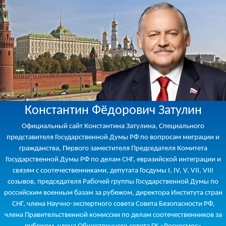
Константин Фёдорович Затулин
Официальный сайт Константина Затулина, Специального
представителя Государственной Думы РФ по вопросам миграции и
гражданства, Первого заместителя Председателя Комитета
Государственной Думы РФ по делам СНГ, евразийской интеграции и
связям с соотечественниками, депутата Госдумы I, IV, V, VII, VIII
созывов, председателя Рабочей группы Государственной Думы по
российским военным базам за рубежом, директора Института стран
СНГ, члена Научно-экспертного совета Совета Безопасности РФ,
члена Правительственной комиссии по делам соотечественников за