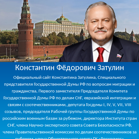
Константин Фёдорович Затулин
Официальный сайт Константина Затулина, Специального
представителя Государственной Думы РФ по вопросам миграции и
гражданства, Первого заместителя Председателя Комитета
Государственной Думы РФ по делам СНГ, евразийской интеграции и
связям с соотечественниками, депутата Госдумы I, IV, V, VII, VIII
созывов, председателя Рабочей группы Государственной Думы по
российским военным базам за рубежом, директора Института стран
СНГ, члена Научно-экспертного совета Совета Безопасности РФ,
члена Правительственной комиссии по делам соотечественников за